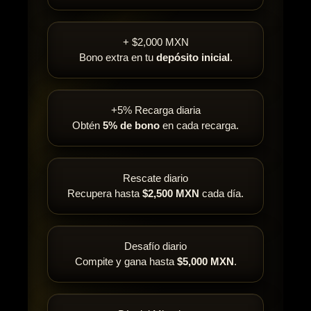
+ $2,000 MXN
Bono extra en tu
depósito inicial
.
+5% Recarga diaria
Obtén
5% de bono
en cada recarga.
Rescate diario
Recupera hasta
$2,500 MXN
cada día.
Desafío diario
Compite y gana hasta
$5,000 MXN
.