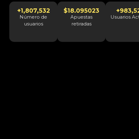
+
1,807,532
$
18.095023
+
983,5
Número de
Apuestas
Usuarios Ac
PRIMA: $25.6
usuarios
retiradas
Fortune Gems 2
PRIMA: $28
Triple Jokers
PRIMA: $24
Fortune Gems 500
PRIMA: $64
Fortune Gems 3
PRIMA: $63
Joker's Jewels