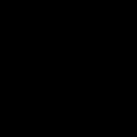
PRIMA: $60
Fortune Ox