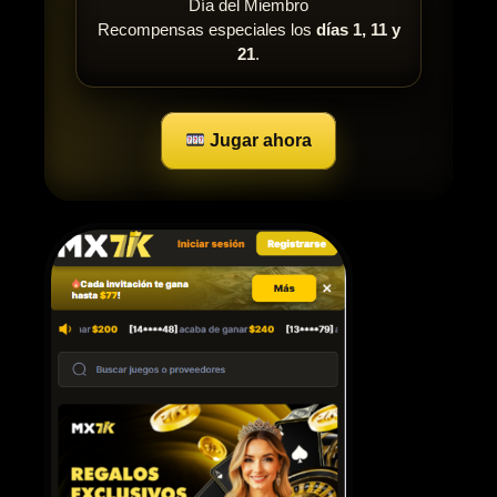
Día del Miembro
Recompensas especiales los
días 1, 11 y
21
.
Jugar ahora
PRIMA: $63
Joker's Jewels
PRIMA: $60
Fortune Ox