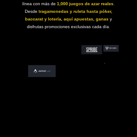
línea con más de
1,000 juegos de azar reales
.
Desde
tragamonedas y ruleta hasta póker,
baccarat y lotería, aquí apuestas, ganas
y
disfrutas promociones exclusivas cada día.