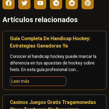
Artículos relacionados
Guía Completa De Handicap Hockey:
Estrategias Ganadoras Ya
Conocer el handicap hockey puede marcar la
diferencia en tus apuestas de hockey sobre
hielo. En esta guía profesional con...
Leer más
Casinos Juegos Gratis Tragamonedas