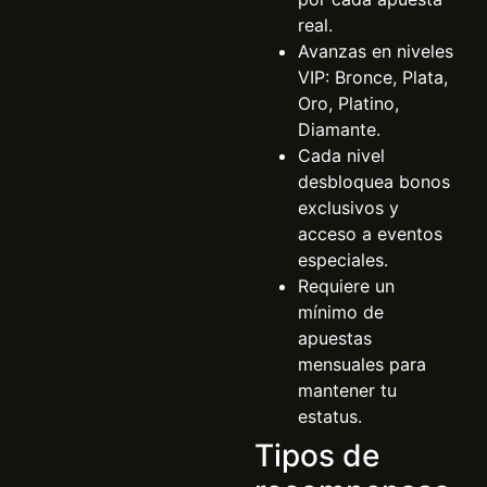
real.
Avanzas en niveles
VIP: Bronce, Plata,
Oro, Platino,
Diamante.
Cada nivel
desbloquea bonos
exclusivos y
acceso a eventos
especiales.
Requiere un
mínimo de
apuestas
mensuales para
mantener tu
estatus.
Tipos de