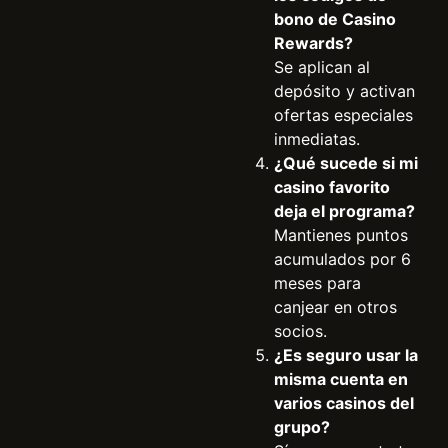
bono de Casino
Rewards?
Se aplican al
depósito y activan
ofertas especiales
inmediatas.
¿Qué sucede si mi
casino favorito
deja el programa?
Mantienes puntos
acumulados por 6
meses para
canjear en otros
socios.
¿Es seguro usar la
misma cuenta en
varios casinos del
grupo?