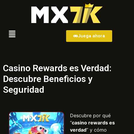
Juega ahora
Casino Rewards es Verdad:
Descubre Beneficios y
Seguridad
Descubre por qué
“
casino rewards es
verdad
” y cómo