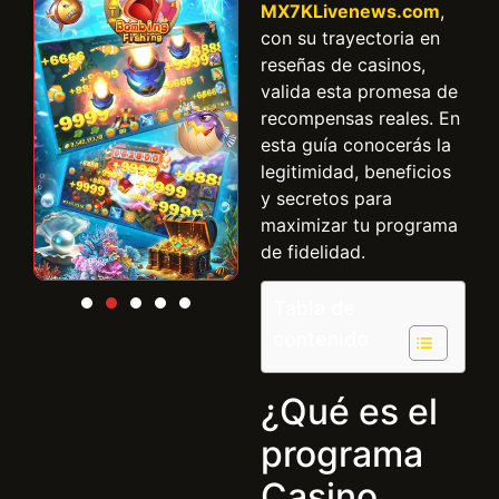
MX7KLivenews.com
,
con su trayectoria en
reseñas de casinos,
valida esta promesa de
recompensas reales. En
esta guía conocerás la
legitimidad, beneficios
y secretos para
maximizar tu programa
de fidelidad.
Tabla de
contenido
¿Qué es el
programa
Casino