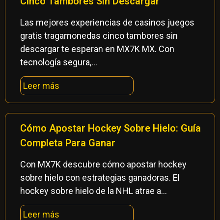
Cinco Tambores Sin Descargar
Las mejores experiencias de casinos juegos
gratis tragamonedas cinco tambores sin
descargar te esperan en MX7K MX. Con
tecnología segura,...
Leer más
Cómo Apostar Hockey Sobre Hielo: Guía
Completa Para Ganar
Con MX7K descubre cómo apostar hockey
sobre hielo con estrategias ganadoras. El
hockey sobre hielo de la NHL atrae a...
Leer más