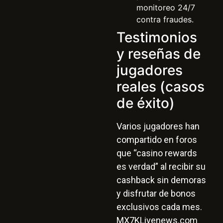
monitoreo 24/7
contra fraudes.
Testimonios
y reseñas de
jugadores
reales (casos
de éxito)
Varios jugadores han
compartido en foros
que “casino rewards
es verdad” al recibir su
cashback sin demoras
y disfrutar de bonos
exclusivos cada mes.
MX7KLivenews.com