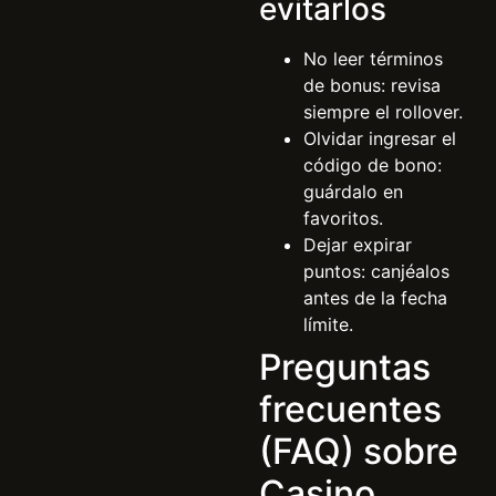
evitarlos
No leer términos
de bonus: revisa
siempre el rollover.
Olvidar ingresar el
código de bono:
guárdalo en
favoritos.
Dejar expirar
puntos: canjéalos
antes de la fecha
límite.
Preguntas
frecuentes
(FAQ) sobre
Casino