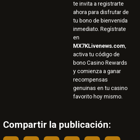
te invita a registrarte
ahora para disfrutar de
tu bono de bienvenida
inmediato. Regístrate
en
MX7KLivenews.com
,
activa tu código de
bono Casino Rewards
y comienza a ganar
recompensas
genuinas en tu casino
favorito hoy mismo.
Compartir la publicación: