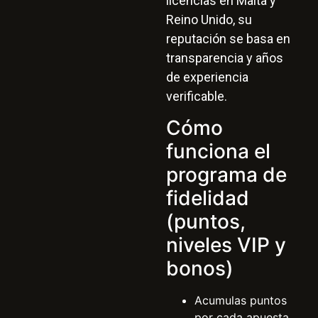
licencias en Malta y
Reino Unido, su
reputación se basa en
transparencia y años
de experiencia
verificable.
Cómo
funciona el
programa de
fidelidad
(puntos,
niveles VIP y
bonos)
Acumulas puntos
por cada apuesta