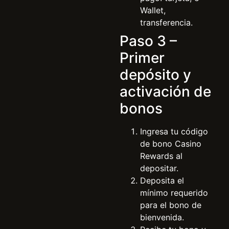
Wallet,
transferencia.
Paso 3 –
Primer
depósito y
activación de
bonos
Ingresa tu código
de bono Casino
Rewards al
depositar.
Deposita el
mínimo requerido
para el bono de
bienvenida.