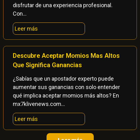
disfrutar de una experiencia profesional.
Con...
Leer más
Descubre Aceptar Momios Mas Altos
Que Significa Ganancias
¿Sabías que un apostador experto puede
aumentar sus ganancias con solo entender
qué implica aceptar momios más altos? En
mx7klivenews.com...
Leer más