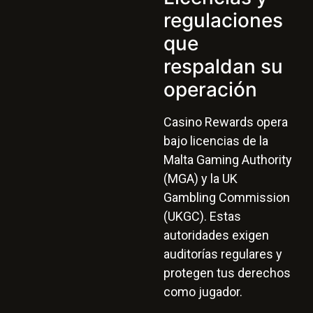
regulaciones
que
respaldan su
operación
Casino Rewards opera
bajo licencias de la
Malta Gaming Authority
(MGA) y la UK
Gambling Commission
(UKGC). Estas
autoridades exigen
auditorías regulares y
protegen tus derechos
como jugador.