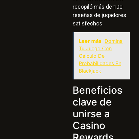
recopiló más de 100
reseñas de jugadores
satisfechos.
Leer más
Domina
Tu Juego Con
Cálculo De
Probabilidades En
Blackjack
Beneficios
clave de
unirse a
Casino
Rewards