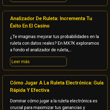
Analizador De Ruleta: Incrementa Tu
Éxito En El Casino
¿Te imaginas mejorar tus probabilidades en la
ruleta con datos reales? En MX7K exploramos
a fondo el analizador de ruleta,...
Leer más
Cómo Jugar A La Ruleta Electrónica: Guía
Rápida Y Efectiva
Dominar cómo jugar a la ruleta electrónica es
crucial para maximizar tus ganancias y