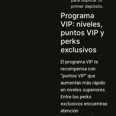
primer depósito.
Programa
VIP: niveles,
puntos VIP y
perks
exclusivos
El programa VIP te
recompensa con
“puntos VIP” que
aumentan más rápido
en niveles superiores.
Entre los perks
exclusivos encuentras
atención