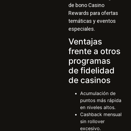
de bono Casino
Rewards para ofertas
temáticas y eventos
especiales.
Ventajas
frente a otros
programas
de fidelidad
de casinos
Acumulación de
puntos más rápida
en niveles altos.
Cashback mensual
sin rollover
excesivo.