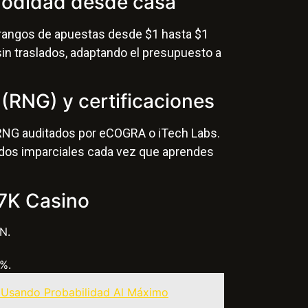
omodidad desde casa
angos de apuestas desde $1 hasta $1
in traslados, adaptando el presupuesto a
(RNG) y certificaciones
RNG auditados por eCOGRA o iTech Labs.
ados imparciales cada vez que aprendes
7K Casino
N.
%.
 Usando Probabilidad Al Máximo