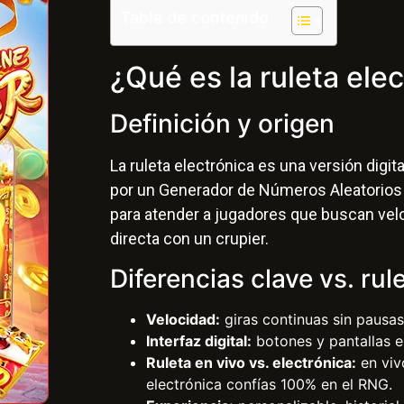
Tabla de contenido
¿Qué es la ruleta ele
Definición y origen
La ruleta electrónica es una versión digita
por un Generador de Números Aleatorios (
para atender a jugadores que buscan velo
directa con un crupier.
Diferencias clave vs. rul
Velocidad:
giras continuas sin pausa
Interfaz digital:
botones y pantallas en
Ruleta en vivo vs. electrónica:
en vivo
electrónica confías 100% en el RNG.