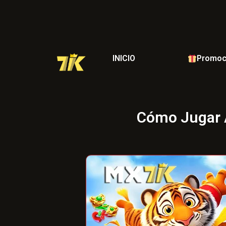
INICIO
Promoc
Cómo Jugar A