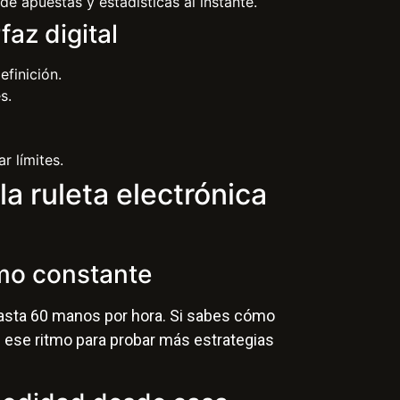
 de apuestas y estadísticas al instante.
az digital
efinición.
s.
r límites.
la ruleta electrónica
tmo constante
 hasta 60 manos por hora. Si sabes cómo
ás ese ritmo para probar más estrategias