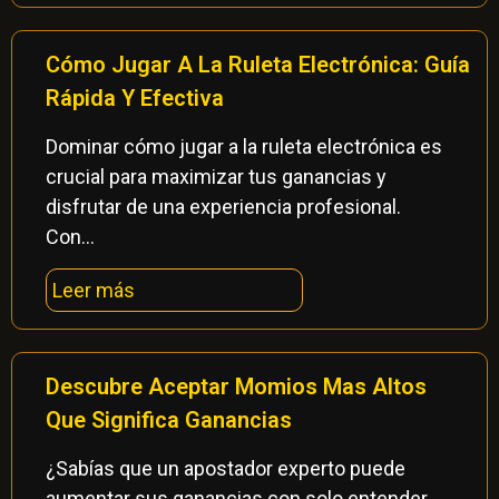
Cómo Jugar A La Ruleta Electrónica: Guía
Rápida Y Efectiva
Dominar cómo jugar a la ruleta electrónica es
crucial para maximizar tus ganancias y
disfrutar de una experiencia profesional.
Con...
Leer más
Descubre Aceptar Momios Mas Altos
Que Significa Ganancias
¿Sabías que un apostador experto puede
aumentar sus ganancias con solo entender