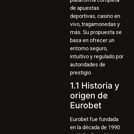
de apuestas
deportivas, casino en
vivo, tragamonedas y
más. Su propuesta se
basa en ofrecer un
entorno seguro,
intuitivo y regulado por
autoridades de
prestigio.
1.1 Historia y
origen de
Eurobet
Eurobet fue fundada
en la década de 1990