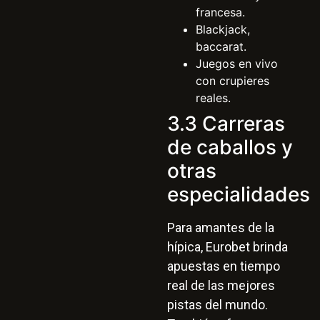
francesa.
Blackjack,
baccarat.
Juegos en vivo
con crupieres
reales.
3.3 Carreras
de caballos y
otras
especialidades
Para amantes de la
hípica, Eurobet brinda
apuestas en tiempo
real de las mejores
pistas del mundo.