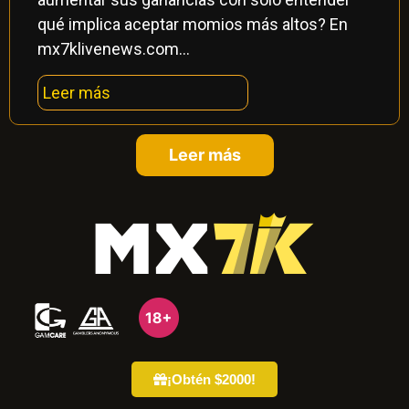
qué implica aceptar momios más altos? En
mx7klivenews.com...
Leer más
Leer más
¡Obtén $2000!