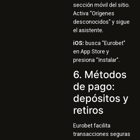
sección móvil del sitio.
Activa “Orígenes
desconocidos” y sigue
el asistente.
iOS:
busca “Eurobet”
en App Store y
presiona “Instalar”.
6. Métodos
de pago:
depósitos y
retiros
Eurobet facilita
transacciones seguras