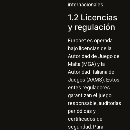
internacionales.
1.2 Licencias
y regulación
Eurobet es operada
bajo licencias de la
Autoridad de Juego de
Malta (MGA) y la
Autoridad Italiana de
Juegos (AAMS). Estos
entes reguladores
garantizan el juego
responsable, auditorías
periódicas y
certificados de
seguridad. Para