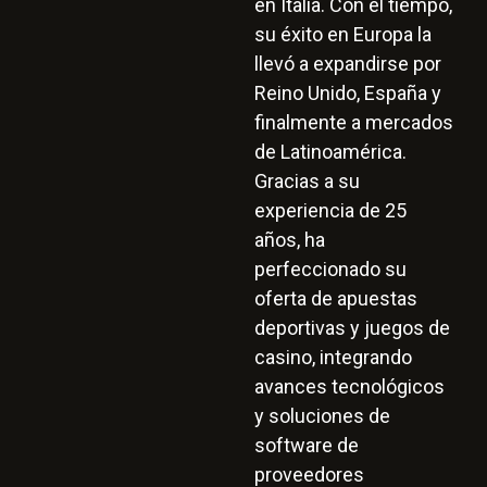
en Italia. Con el tiempo,
su éxito en Europa la
llevó a expandirse por
Reino Unido, España y
finalmente a mercados
de Latinoamérica.
Gracias a su
experiencia de 25
años, ha
perfeccionado su
oferta de apuestas
deportivas y juegos de
casino, integrando
avances tecnológicos
y soluciones de
software de
proveedores