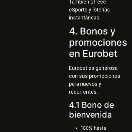
También ofrece
eSports y loterías
instantáneas.
4. Bonos y
promociones
en Eurobet
Eurobet es generosa
con sus promociones
para nuevos y
recurrentes.
4.1 Bono de
bienvenida
100% hasta