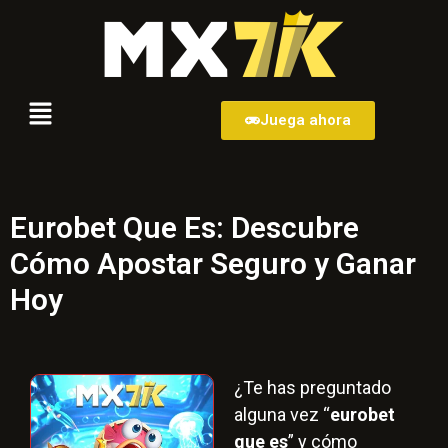
Juega ahora
Eurobet Que Es: Descubre
Cómo Apostar Seguro y Ganar
Hoy
¿Te has preguntado
alguna vez “
eurobet
que es
” y cómo