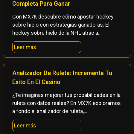
Completa Para Ganar
Con MX7K descubre cómo apostar hockey
sobre hielo con estrategias ganadoras. El
hockey sobre hielo de la NHL atrae a...
Leer más
Analizador De Ruleta: Incrementa Tu
Éxito En El Casino
¿Te imaginas mejorar tus probabilidades en la
ruleta con datos reales? En MX7K exploramos
a fondo el analizador de ruleta,...
Leer más