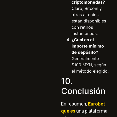
criptomonedas?
Claro, Bitcoin y
otras altcoins
están disponibles
con retiros
instantáneos.
¿Cuál es el
importe mínimo
de depósito?
Generalmente
$100 MXN, según
el método elegido.
10.
Conclusión
En resumen,
Eurobet
que es
una plataforma