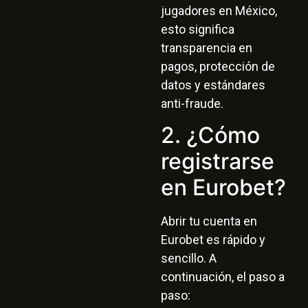
jugadores en México,
esto significa
transparencia en
pagos, protección de
datos y estándares
anti-fraude.
2. ¿Cómo
registrarse
en Eurobet?
Abrir tu cuenta en
Eurobet es rápido y
sencillo. A
continuación, el paso a
paso: