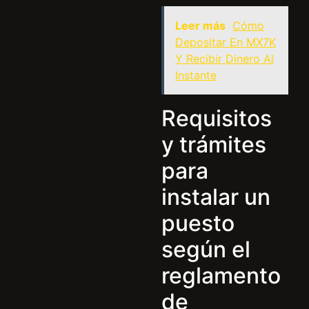
Leer más
Cómo
Depositar En MX7K
Y Recibir Dinero Al
Instante
Requisitos
y trámites
para
instalar un
puesto
según el
reglamento
de