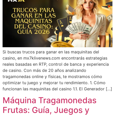
Si buscas trucos para ganar en las maquinitas del
casino, en mx7klivenews.com encontrarás estrategias
reales basadas en RTP, control de banca y experiencia
de casino. Con más de 20 años analizando
tragamonedas online y físicas, te mostramos cómo
optimizar tu juego y mejorar tu rendimiento. 1. Cómo
funcionan las maquinitas del casino 1.1. El Generador […]
Máquina Tragamonedas
Frutas: Guía, Juegos y