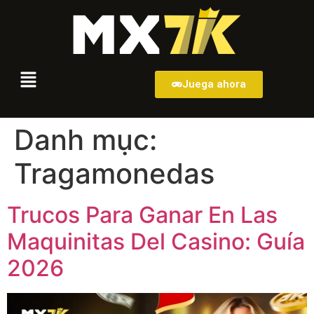
Juega ahora
Danh mục:
Tragamonedas
Trucos Para Ganar En Las
Maquinitas Del Casino: Guía
2026