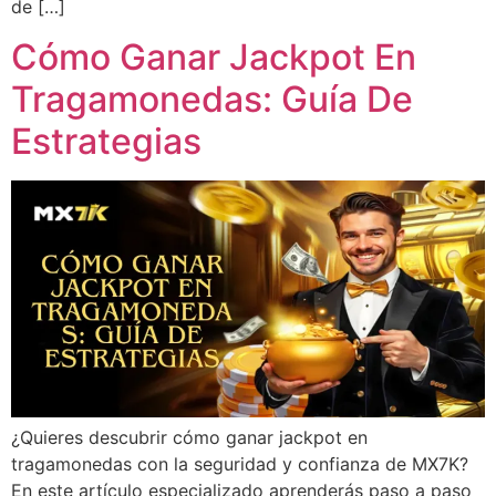
de […]
Cómo Ganar Jackpot En
Tragamonedas: Guía De
Estrategias
¿Quieres descubrir cómo ganar jackpot en
tragamonedas con la seguridad y confianza de MX7K?
En este artículo especializado aprenderás paso a paso