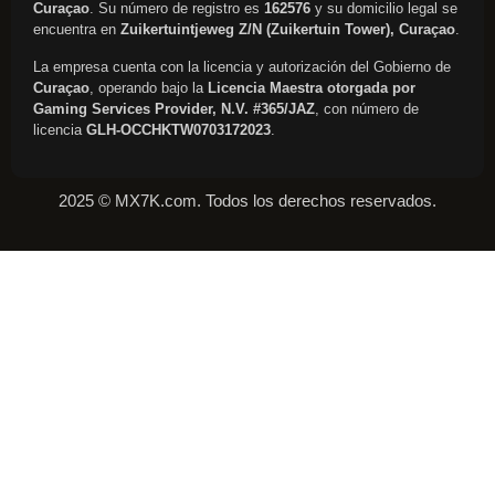
Curaçao
. Su número de registro es
162576
y su domicilio legal se
encuentra en
Zuikertuintjeweg Z/N (Zuikertuin Tower), Curaçao
.
La empresa cuenta con la licencia y autorización del Gobierno de
Curaçao
, operando bajo la
Licencia Maestra otorgada por
Gaming Services Provider, N.V. #365/JAZ
, con número de
licencia
GLH-OCCHKTW0703172023
.
2025 © MX7K.com. Todos los derechos reservados.